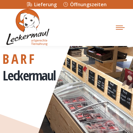
Lieferung
Öffnungszeiten
B A R F
Leckermaul